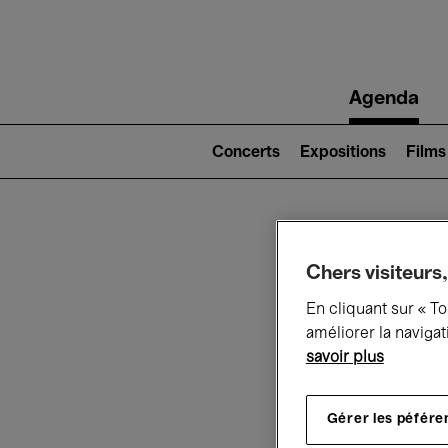
Main
Agenda
navigation
Main
navigation
Concerts
Expositions
Films
(level
2)
Ce q
Chers visiteurs,
En cliquant sur « T
améliorer la navigat
savoir plus
Au
Gérer les péfére