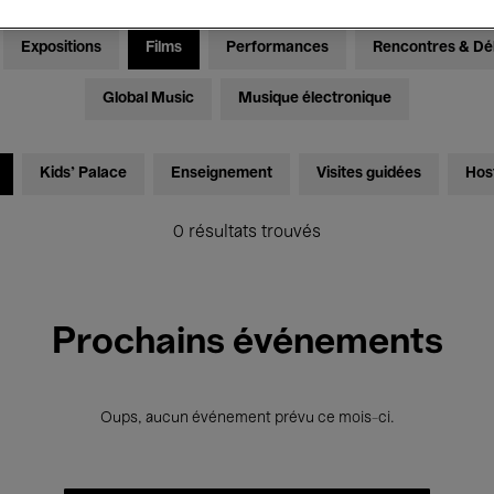
Expositions
Films
Performances
Rencontres & Dé
Global Music
Musique électronique
Kids’ Palace
Enseignement
Visites guidées
Hos
0 résultats trouvés
Prochains événements
Oups, aucun événement prévu ce mois-ci.