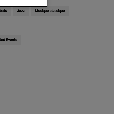
bats
Jazz
Musique classique
ted Events