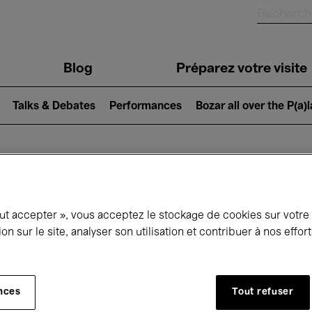
Blog
Préparez votre visite
Talks & Debates
Performances
Bozar all over the P(a)
ui se passe à 
out accepter », vous acceptez le stockage de cookies sur votre
ion sur le site, analyser son utilisation et contribuer à nos effo
jourd'hui
Prochains 7 jours
Février
nces
Tout refuser
Lundi 01 - Dimanche 28 Février 2027