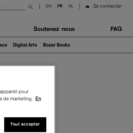
Se connecter
EN
FR
NL
Submit search
Soutenez-nous
FAQ
lace
Digital Arts
Bozar Books
Bozar
 appareil pour
rts de marketing.
En
Tout accepter