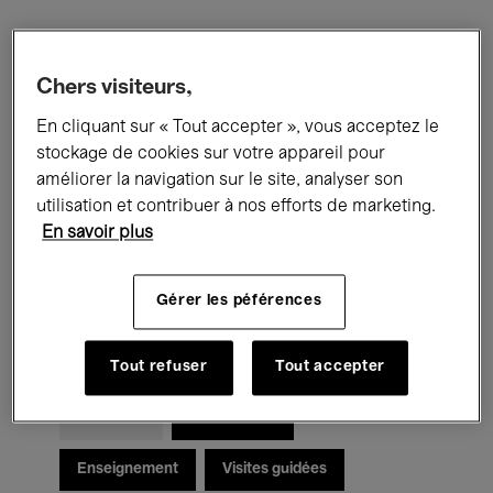
Filtres
Chers visiteurs,
En cliquant sur « Tout accepter », vous acceptez le
Tous les événements
Concerts
stockage de cookies sur votre appareil pour
Expositions
Films
Performances
améliorer la navigation sur le site, analyser son
utilisation et contribuer à nos efforts de marketing.
Rencontres & Débats
Jazz
En savoir plus
Musique classique
Global Music
Gérer les péférences
Musique électronique
Tout refuser
Tout accepter
Pour tous
Kids’ Palace
Enseignement
Visites guidées