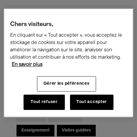
Filtres
Chers visiteurs,
En cliquant sur « Tout accepter », vous acceptez le
Tous les événements
Concerts
stockage de cookies sur votre appareil pour
Expositions
Films
Performances
améliorer la navigation sur le site, analyser son
utilisation et contribuer à nos efforts de marketing.
Rencontres & Débats
Jazz
En savoir plus
Musique classique
Global Music
Gérer les péférences
Musique électronique
Tout refuser
Tout accepter
Pour tous
Kids’ Palace
Enseignement
Visites guidées