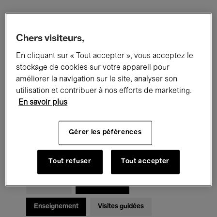
Filtres
Chers visiteurs,
En cliquant sur « Tout accepter », vous acceptez le
Tous les événements
Concerts
stockage de cookies sur votre appareil pour
Expositions
Films
Performances
améliorer la navigation sur le site, analyser son
utilisation et contribuer à nos efforts de marketing.
Rencontres & Débats
Jazz
En savoir plus
Musique classique
Global Music
Gérer les péférences
Musique électronique
Tout refuser
Tout accepter
Pour tous
Kids’ Palace
Enseignement
Visites guidées