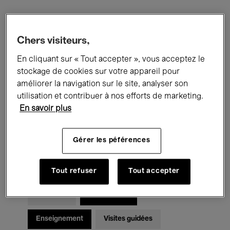
Filtres
Chers visiteurs,
En cliquant sur « Tout accepter », vous acceptez le
Tous les événements
Concerts
stockage de cookies sur votre appareil pour
Expositions
Films
Performances
améliorer la navigation sur le site, analyser son
utilisation et contribuer à nos efforts de marketing.
Rencontres & Débats
Jazz
En savoir plus
Musique classique
Global Music
Gérer les péférences
Musique électronique
Tout refuser
Tout accepter
Pour tous
Kids’ Palace
Enseignement
Visites guidées