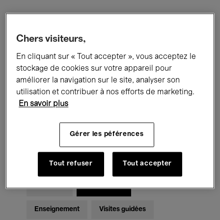
Filtres
Chers visiteurs,
En cliquant sur « Tout accepter », vous acceptez le
Tous les événements
Concerts
stockage de cookies sur votre appareil pour
Expositions
Films
Performances
améliorer la navigation sur le site, analyser son
utilisation et contribuer à nos efforts de marketing.
Rencontres & Débats
Jazz
En savoir plus
Musique classique
Global Music
Gérer les péférences
Musique électronique
Tout refuser
Tout accepter
Pour tous
Kids’ Palace
Enseignement
Visites guidées