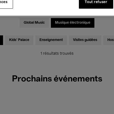
nces
Tout refuser
Expositions
Films
Performances
Rencontres & Dé
Global Music
Musique électronique
Kids’ Palace
Enseignement
Visites guidées
Hos
1 résultats trouvés
Prochains événements