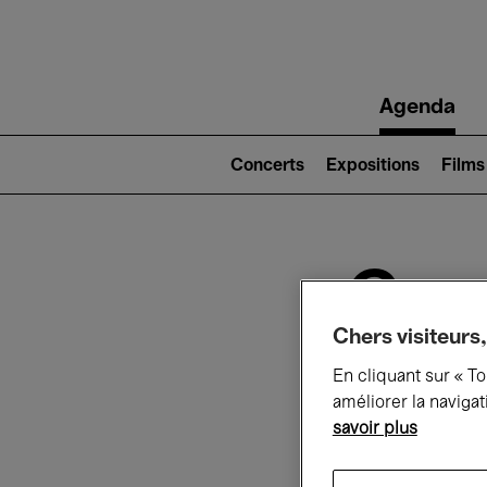
Main
Agenda
navigation
Main
navigation
Concerts
Expositions
Films
(level
2)
Ce q
Chers visiteurs,
En cliquant sur « T
Au
améliorer la navigat
savoir plus