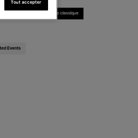
Tout accepter
bats
Jazz
Musique classique
ted Events