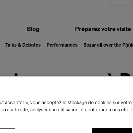
Blog
Préparez votre visite
Talks & Debates
Performances
Bozar all over the P(a)
ui se passe à 
out accepter », vous acceptez le stockage de cookies sur votre
jourd'hui
Prochains 7 jours
Mars
ion sur le site, analyser son utilisation et contribuer à nos effo
Lundi 01 - Mercredi 31 Mars 2027