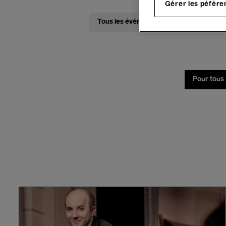
Gérer les péfére
Tous les événements
Concerts
Pour tous
Belgian
National
Orchestra,
Hermus