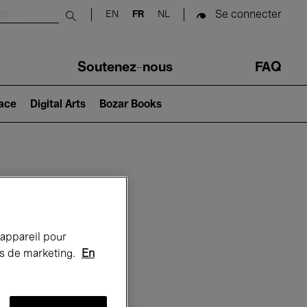
Se connecter
EN
FR
NL
Submit search
Soutenez-nous
FAQ
lace
Digital Arts
Bozar Books
Bozar
 appareil pour
rts de marketing.
En