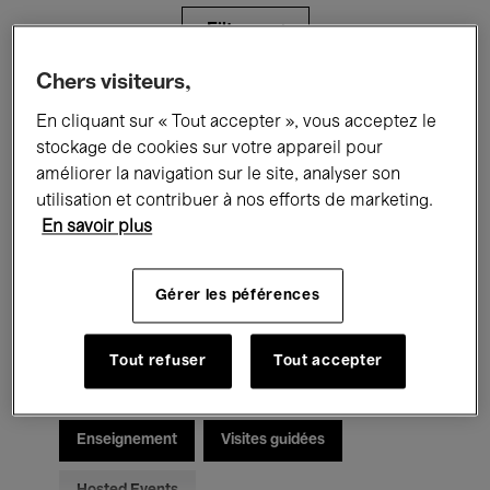
Filtres
Chers visiteurs,
Tous les événements
Concerts
En cliquant sur « Tout accepter », vous acceptez le
stockage de cookies sur votre appareil pour
Expositions
Films
Performances
améliorer la navigation sur le site, analyser son
utilisation et contribuer à nos efforts de marketing.
Rencontres & Débats
Jazz
En savoir plus
Musique classique
Global Music
Gérer les péférences
Musique électronique
Tout refuser
Tout accepter
Pour tous
Kids’ Palace
Enseignement
Visites guidées