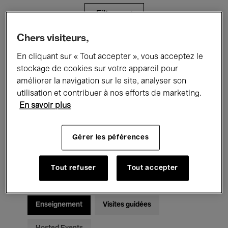
Filtres
Chers visiteurs,
Tous les événements
Concerts
En cliquant sur « Tout accepter », vous acceptez le
stockage de cookies sur votre appareil pour
Expositions
Films
Performances
améliorer la navigation sur le site, analyser son
utilisation et contribuer à nos efforts de marketing.
Rencontres & Débats
Jazz
En savoir plus
Musique classique
Global Music
Gérer les péférences
Musique électronique
Tout refuser
Tout accepter
Pour tous
Kids’ Palace
Enseignement
Visites guidées