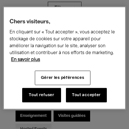
Filtres
Chers visiteurs,
Tous les événements
Concerts
En cliquant sur « Tout accepter », vous acceptez le
stockage de cookies sur votre appareil pour
Expositions
Films
Performances
améliorer la navigation sur le site, analyser son
utilisation et contribuer à nos efforts de marketing.
Rencontres & Débats
Jazz
En savoir plus
Musique classique
Global Music
Gérer les péférences
Musique électronique
Tout refuser
Tout accepter
Pour tous
Kids’ Palace
Enseignement
Visites guidées