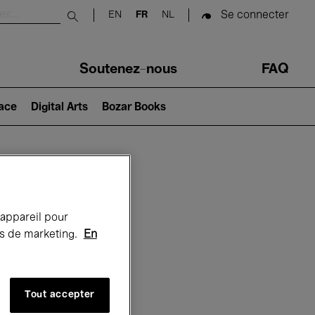
Se connecter
EN
FR
NL
Submit search
Soutenez-nous
FAQ
lace
Digital Arts
Bozar Books
Bozar
 appareil pour
rts de marketing.
En
Tout accepter