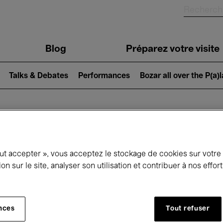
Blog
Préparez votre visite
Talks & Debates
Performances
Bozar all over the P(a)
ui se passe à 
out accepter », vous acceptez le stockage de cookies sur votre
ion sur le site, analyser son utilisation et contribuer à nos effo
jourd'hui
Prochains 7 jours
Mars
nces
Tout refuser
Lundi 01 - Mercredi 31 Mars 2027