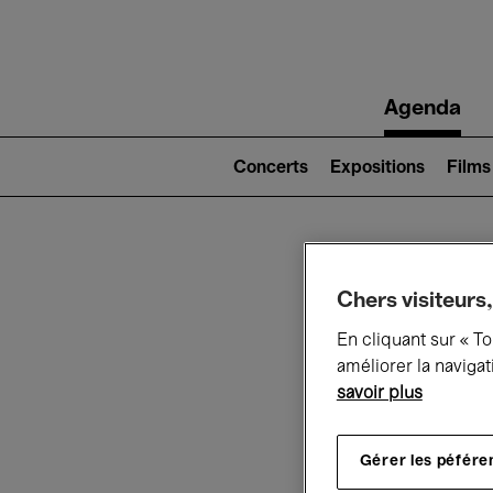
Main
Agenda
navigation
Main
navigation
Concerts
Expositions
Films
(level
2)
Ce q
Chers visiteurs,
En cliquant sur « T
améliorer la navigat
savoir plus
Au
Gérer les péfére