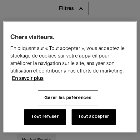
Filtres
Tous les événements
Concerts
Chers visiteurs,
Expositions
Films
Performances
En cliquant sur « Tout accepter », vous acceptez le
stockage de cookies sur votre appareil pour
Rencontres & Débats
Jazz
améliorer la navigation sur le site, analyser son
utilisation et contribuer à nos efforts de marketing.
Musique classique
Global Music
En savoir plus
Musique électronique
Gérer les péférences
Pour tous
Kids’ Palace
Tout refuser
Tout accepter
Enseignement
Visites guidées