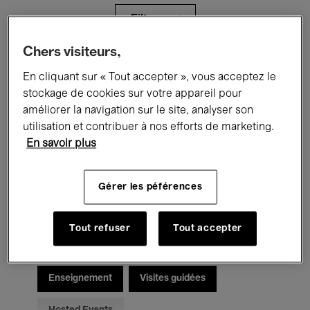
Filtres
Chers visiteurs,
Tous les événements
Concerts
En cliquant sur « Tout accepter », vous acceptez le
stockage de cookies sur votre appareil pour
Expositions
Films
Performances
améliorer la navigation sur le site, analyser son
utilisation et contribuer à nos efforts de marketing.
Rencontres & Débats
Jazz
En savoir plus
Musique classique
Global Music
Gérer les péférences
Musique électronique
Tout refuser
Tout accepter
Pour tous
Kids’ Palace
Enseignement
Visites guidées