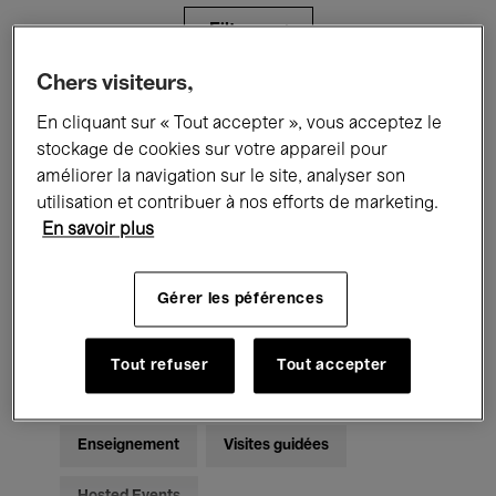
Filtres
Chers visiteurs,
Tous les événements
Concerts
En cliquant sur « Tout accepter », vous acceptez le
stockage de cookies sur votre appareil pour
Expositions
Films
Performances
améliorer la navigation sur le site, analyser son
utilisation et contribuer à nos efforts de marketing.
Rencontres & Débats
Jazz
En savoir plus
Musique classique
Global Music
Gérer les péférences
Musique électronique
Tout refuser
Tout accepter
Pour tous
Kids’ Palace
Enseignement
Visites guidées