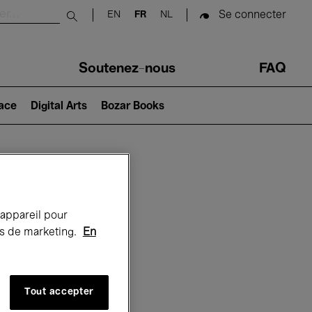
Se connecter
EN
FR
NL
Submit search
Soutenez-nous
FAQ
lace
Digital Arts
Bozar Books
Bozar
 appareil pour
rts de marketing.
En
Tout accepter