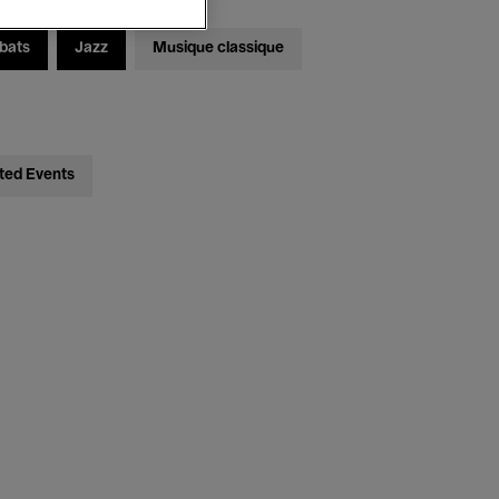
bats
Jazz
Musique classique
ted Events