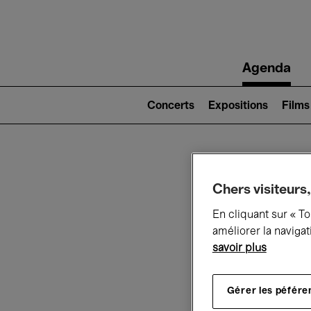
Main
Agenda
navigation
Main
navigation
Concerts
Expositions
Films
(level
2)
Ce q
Chers visiteurs,
En cliquant sur « T
améliorer la navigat
savoir plus
Au
Gérer les péfére