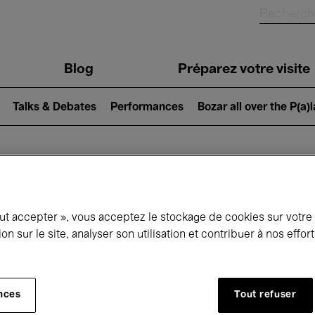
Blog
Préparez votre visite
Talks & Debates
Performances
Bozar all over the P(a)
ui se passe à 
out accepter », vous acceptez le stockage de cookies sur votre
ion sur le site, analyser son utilisation et contribuer à nos effo
jourd'hui
Prochains 7 jours
Mars
nces
Tout refuser
Lundi 01 - Mercredi 31 Mars 2027