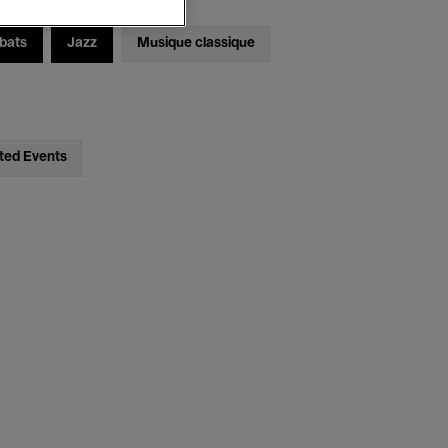
bats
Jazz
Musique classique
ted Events