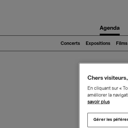
Main
Agenda
navigation
Main
navigation
Concerts
Expositions
Films
(level
2)
Ce q
Chers visiteurs,
En cliquant sur « T
améliorer la navigat
savoir plus
Au
Gérer les péfére