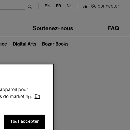
Se connecter
EN
FR
NL
Submit search
Soutenez-nous
FAQ
lace
Digital Arts
Bozar Books
Bozar
 appareil pour
rts de marketing.
En
Tout accepter