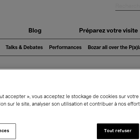
Blog
Préparez votre visite
Talks & Debates
Performances
Bozar all over the P(a)
ui se passe à 
out accepter », vous acceptez le stockage de cookies sur votre
ion sur le site, analyser son utilisation et contribuer à nos effo
jourd'hui
Prochains 7 jours
Mars
nces
Tout refuser
Lundi 01 - Mercredi 31 Mars 2027