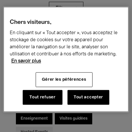
Filtres
Chers visiteurs,
Tous les événements
Concerts
En cliquant sur « Tout accepter », vous acceptez le
stockage de cookies sur votre appareil pour
Expositions
Films
Performances
améliorer la navigation sur le site, analyser son
utilisation et contribuer à nos efforts de marketing.
Rencontres & Débats
Jazz
En savoir plus
Musique classique
Global Music
Gérer les péférences
Musique électronique
Tout refuser
Tout accepter
Pour tous
Kids’ Palace
Enseignement
Visites guidées