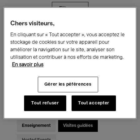
Filtres
Chers visiteurs,
Tous les événements
Concerts
En cliquant sur « Tout accepter », vous acceptez le
stockage de cookies sur votre appareil pour
Expositions
Films
Performances
améliorer la navigation sur le site, analyser son
utilisation et contribuer à nos efforts de marketing.
Rencontres & Débats
Jazz
En savoir plus
Musique classique
Global Music
Gérer les péférences
Musique électronique
Tout refuser
Tout accepter
Pour tous
Kids’ Palace
Enseignement
Visites guidées