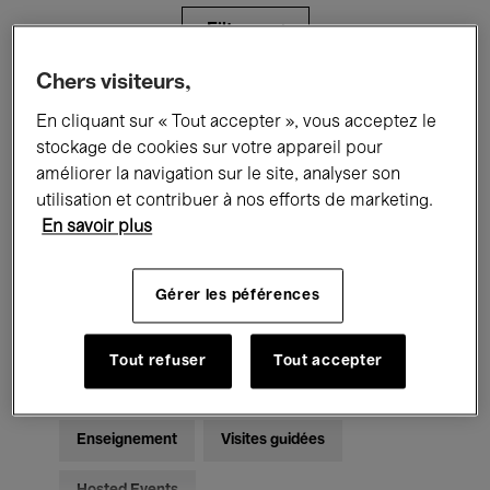
Filtres
Chers visiteurs,
Tous les événements
Concerts
En cliquant sur « Tout accepter », vous acceptez le
stockage de cookies sur votre appareil pour
Expositions
Films
Performances
améliorer la navigation sur le site, analyser son
utilisation et contribuer à nos efforts de marketing.
Rencontres & Débats
Jazz
En savoir plus
Musique classique
Global Music
Gérer les péférences
Musique électronique
Tout refuser
Tout accepter
Pour tous
Kids’ Palace
Enseignement
Visites guidées