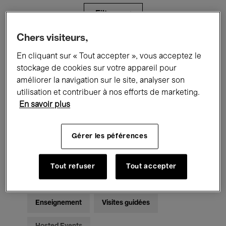
Filtres
Chers visiteurs,
Tous les événements
Concerts
En cliquant sur « Tout accepter », vous acceptez le
stockage de cookies sur votre appareil pour
Expositions
Films
Performances
améliorer la navigation sur le site, analyser son
utilisation et contribuer à nos efforts de marketing.
Rencontres & Débats
Jazz
En savoir plus
Musique classique
Global Music
Gérer les péférences
Musique électronique
Tout refuser
Tout accepter
Pour tous
Kids’ Palace
Enseignement
Visites guidées