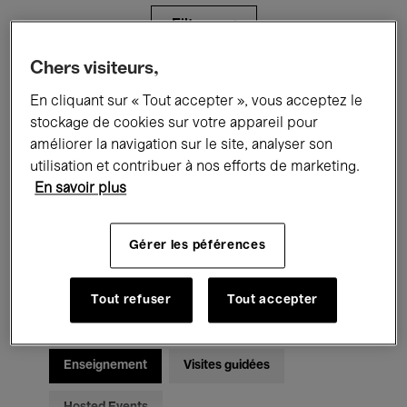
Filtres
Chers visiteurs,
Tous les événements
Concerts
En cliquant sur « Tout accepter », vous acceptez le
stockage de cookies sur votre appareil pour
Expositions
Films
Performances
améliorer la navigation sur le site, analyser son
utilisation et contribuer à nos efforts de marketing.
Rencontres & Débats
Jazz
En savoir plus
Musique classique
Global Music
Gérer les péférences
Musique électronique
Tout refuser
Tout accepter
Pour tous
Kids’ Palace
Enseignement
Visites guidées