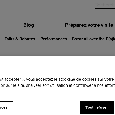
Blog
Préparez votre visite
Talks & Debates
Performances
Bozar all over the P(a)
ui se passe à 
out accepter », vous acceptez le stockage de cookies sur votre
ion sur le site, analyser son utilisation et contribuer à nos effo
jourd'hui
Prochains 7 jours
Mars
nces
Tout refuser
Lundi 01 - Mercredi 31 Mars 2027