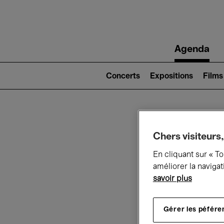
Main
Agenda
navigation
Main
navigation
Concerts
Expositions
Films
(level
2)
Ce q
Chers visiteurs,
En cliquant sur « T
améliorer la navigat
savoir plus
Au
Gérer les péfére