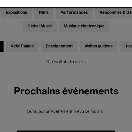
Expositions
Films
Performances
Rencontres & Dé
Global Music
Musique électronique
Kids’ Palace
Enseignement
Visites guidées
Hos
0 résultats trouvés
Prochains événements
Oups, aucun événement prévu ce mois-ci.