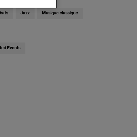
bats
Jazz
Musique classique
ted Events