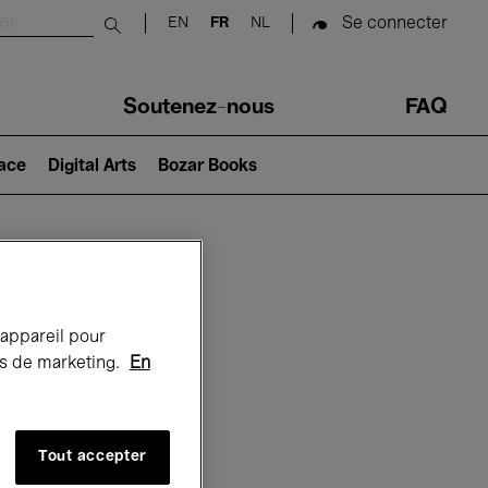
Se connecter
EN
FR
NL
Submit search
Soutenez-nous
FAQ
lace
Digital Arts
Bozar Books
Bozar
 appareil pour
rts de marketing.
En
Tout accepter