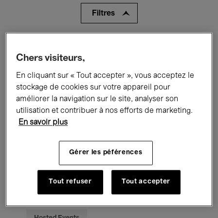
Filtres
Tous les événements
Concerts
Chers visiteurs,
Expositions
Films
Performances
En cliquant sur « Tout accepter », vous acceptez le
stockage de cookies sur votre appareil pour
Rencontres & Débats
Jazz
améliorer la navigation sur le site, analyser son
utilisation et contribuer à nos efforts de marketing.
Musique classique
Global Music
En savoir plus
Musique électronique
Gérer les péférences
Pour tous
Kids’ Palace
Tout refuser
Tout accepter
Enseignement
Visites guidées