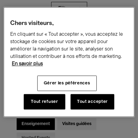
Filtres
Chers visiteurs,
Tous les événements
Concerts
En cliquant sur « Tout accepter », vous acceptez le
stockage de cookies sur votre appareil pour
Expositions
Films
Performances
améliorer la navigation sur le site, analyser son
utilisation et contribuer à nos efforts de marketing.
Rencontres & Débats
Jazz
En savoir plus
Musique classique
Global Music
Gérer les péférences
Musique électronique
Tout refuser
Tout accepter
Pour tous
Kids’ Palace
Enseignement
Visites guidées