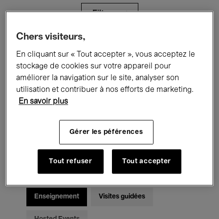
Filtres
Chers visiteurs,
Tous les événements
Concerts
En cliquant sur « Tout accepter », vous acceptez le
stockage de cookies sur votre appareil pour
Expositions
Films
Performances
améliorer la navigation sur le site, analyser son
utilisation et contribuer à nos efforts de marketing.
Rencontres & Débats
Jazz
En savoir plus
Musique classique
Global Music
Gérer les péférences
Musique électronique
Tout refuser
Tout accepter
Pour tous
Kids’ Palace
Enseignement
Visites guidées