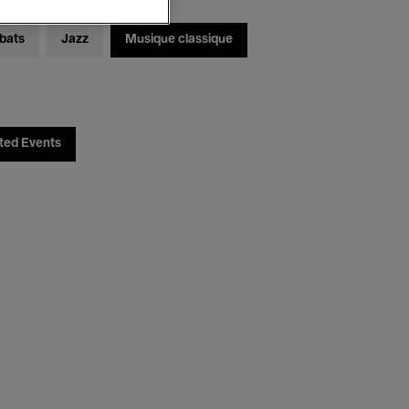
bats
Jazz
Musique classique
ted Events