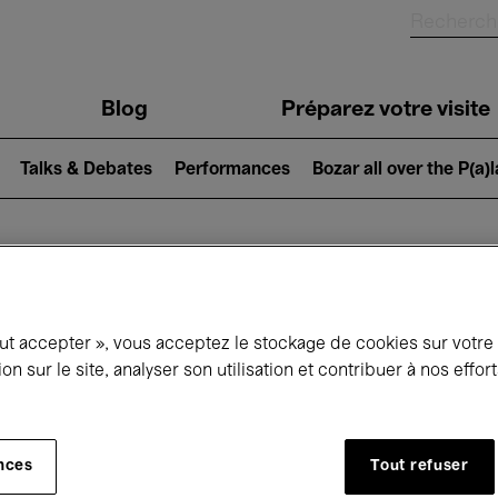
Blog
Préparez votre visite
Talks & Debates
Performances
Bozar all over the P(a)
ui se passe à 
out accepter », vous acceptez le stockage de cookies sur votre
ion sur le site, analyser son utilisation et contribuer à nos effo
jourd'hui
Prochains 7 jours
Avril
nces
Tout refuser
Jeudi 01 - Vendredi 30 Avril 2027