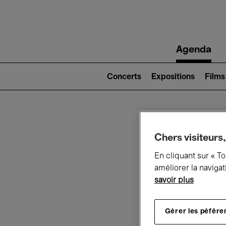
Main
Agenda
navigation
Main
navigation
Concerts
Expositions
Films
(level
2)
Ce q
Chers visiteurs,
En cliquant sur « T
améliorer la navigat
savoir plus
Au
Gérer les péfére