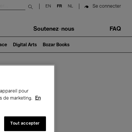
Se connecter
EN
FR
NL
Submit search
Soutenez-nous
FAQ
lace
Digital Arts
Bozar Books
Bozar
 appareil pour
rts de marketing.
En
Tout accepter