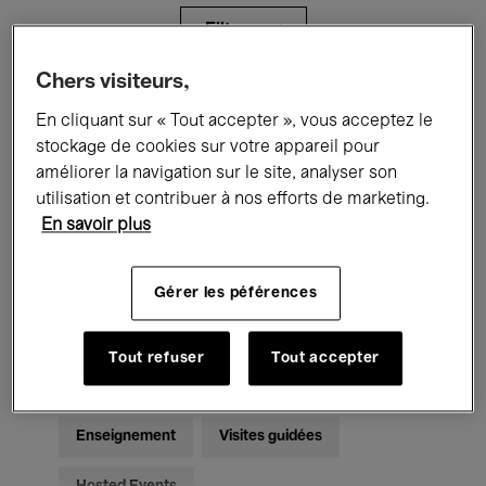
Filtres
Chers visiteurs,
Tous les événements
Concerts
En cliquant sur « Tout accepter », vous acceptez le
stockage de cookies sur votre appareil pour
Expositions
Films
Performances
améliorer la navigation sur le site, analyser son
utilisation et contribuer à nos efforts de marketing.
Rencontres & Débats
Jazz
En savoir plus
Musique classique
Global Music
Gérer les péférences
Musique électronique
Tout refuser
Tout accepter
Pour tous
Kids’ Palace
Enseignement
Visites guidées