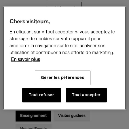
Filtres
Chers visiteurs,
Tous les événements
Concerts
En cliquant sur « Tout accepter », vous acceptez le
stockage de cookies sur votre appareil pour
Expositions
Films
Performances
améliorer la navigation sur le site, analyser son
utilisation et contribuer à nos efforts de marketing.
Rencontres & Débats
Jazz
En savoir plus
Musique classique
Global Music
Gérer les péférences
Musique électronique
Tout refuser
Tout accepter
Pour tous
Kids’ Palace
Enseignement
Visites guidées