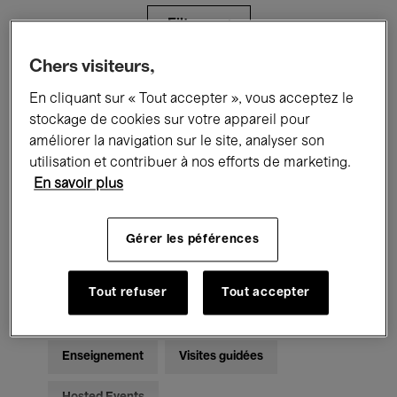
Filtres
Chers visiteurs,
Tous les événements
Concerts
En cliquant sur « Tout accepter », vous acceptez le
stockage de cookies sur votre appareil pour
Expositions
Films
Performances
améliorer la navigation sur le site, analyser son
utilisation et contribuer à nos efforts de marketing.
Rencontres & Débats
Jazz
En savoir plus
Musique classique
Global Music
Gérer les péférences
Musique électronique
Tout refuser
Tout accepter
Pour tous
Kids’ Palace
Enseignement
Visites guidées