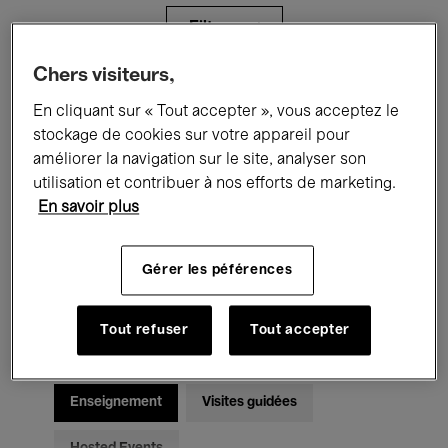
Filtres
Chers visiteurs,
Tous les événements
Concerts
En cliquant sur « Tout accepter », vous acceptez le
stockage de cookies sur votre appareil pour
Expositions
Films
Performances
améliorer la navigation sur le site, analyser son
utilisation et contribuer à nos efforts de marketing.
Rencontres & Débats
Jazz
En savoir plus
Musique classique
Global Music
Gérer les péférences
Musique électronique
Tout refuser
Tout accepter
Pour tous
Kids’ Palace
Enseignement
Visites guidées