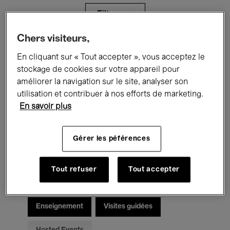
Filtres
Chers visiteurs,
Tous les événements
Concerts
En cliquant sur « Tout accepter », vous acceptez le
stockage de cookies sur votre appareil pour
Expositions
Films
Performances
améliorer la navigation sur le site, analyser son
utilisation et contribuer à nos efforts de marketing.
Rencontres & Débats
Jazz
En savoir plus
Musique classique
Global Music
Gérer les péférences
Musique électronique
Tout refuser
Tout accepter
Pour tous
Kids’ Palace
Enseignement
Visites guidées