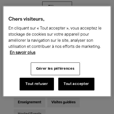
Filtres
Chers visiteurs,
Tous les événements
Concerts
En cliquant sur « Tout accepter », vous acceptez le
stockage de cookies sur votre appareil pour
Expositions
Films
Performances
améliorer la navigation sur le site, analyser son
utilisation et contribuer à nos efforts de marketing.
Rencontres & Débats
Jazz
En savoir plus
Musique classique
Global Music
Gérer les péférences
Musique électronique
Tout refuser
Tout accepter
Pour tous
Kids’ Palace
Enseignement
Visites guidées