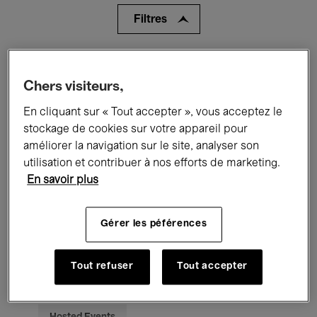
Filtres
Tous les événements
Concerts
Chers visiteurs,
Expositions
Films
Performances
En cliquant sur « Tout accepter », vous acceptez le
stockage de cookies sur votre appareil pour
Rencontres & Débats
Jazz
améliorer la navigation sur le site, analyser son
Musique classique
Global Music
utilisation et contribuer à nos efforts de marketing.
En savoir plus
Musique électronique
Gérer les péférences
Pour tous
Kids’ Palace
Tout refuser
Tout accepter
Enseignement
Visites guidées