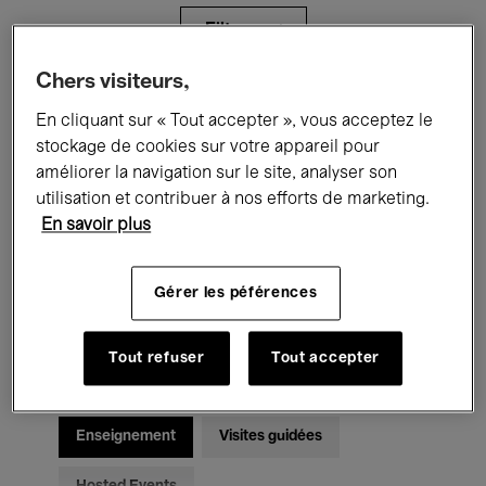
Filtres
Chers visiteurs,
Tous les événements
Concerts
En cliquant sur « Tout accepter », vous acceptez le
stockage de cookies sur votre appareil pour
Expositions
Films
Performances
améliorer la navigation sur le site, analyser son
utilisation et contribuer à nos efforts de marketing.
Rencontres & Débats
Jazz
En savoir plus
Musique classique
Global Music
Gérer les péférences
Musique électronique
Tout refuser
Tout accepter
Pour tous
Kids’ Palace
Enseignement
Visites guidées