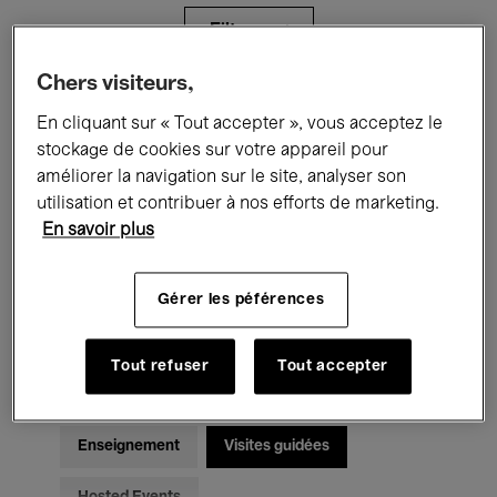
Filtres
Chers visiteurs,
Tous les événements
Concerts
En cliquant sur « Tout accepter », vous acceptez le
stockage de cookies sur votre appareil pour
Expositions
Films
Performances
améliorer la navigation sur le site, analyser son
utilisation et contribuer à nos efforts de marketing.
Rencontres & Débats
Jazz
En savoir plus
Musique classique
Global Music
Gérer les péférences
Musique électronique
Tout refuser
Tout accepter
Pour tous
Kids’ Palace
Enseignement
Visites guidées