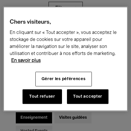
Filtres
Chers visiteurs,
Tous les événements
Concerts
En cliquant sur « Tout accepter », vous acceptez le
stockage de cookies sur votre appareil pour
Expositions
Films
Performances
améliorer la navigation sur le site, analyser son
utilisation et contribuer à nos efforts de marketing.
Rencontres & Débats
Jazz
En savoir plus
Musique classique
Global Music
Gérer les péférences
Musique électronique
Tout refuser
Tout accepter
Pour tous
Kids’ Palace
Enseignement
Visites guidées