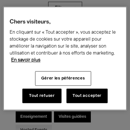
Filtres
Chers visiteurs,
Tous les événements
Concerts
En cliquant sur « Tout accepter », vous acceptez le
stockage de cookies sur votre appareil pour
Expositions
Films
Performances
améliorer la navigation sur le site, analyser son
utilisation et contribuer à nos efforts de marketing.
Rencontres & Débats
Jazz
En savoir plus
Musique classique
Global Music
Gérer les péférences
Musique électronique
Tout refuser
Tout accepter
Pour tous
Kids’ Palace
Enseignement
Visites guidées