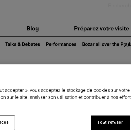
Blog
Préparez votre visite
Talks & Debates
Performances
Bozar all over the P(a)
ui se passe à 
out accepter », vous acceptez le stockage de cookies sur votre
ion sur le site, analyser son utilisation et contribuer à nos effo
jourd'hui
Prochains 7 jours
Avril
nces
Tout refuser
Jeudi 01 - Vendredi 30 Avril 2027