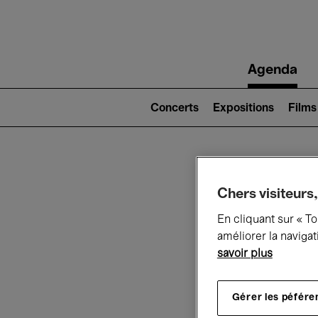
Main
Agenda
navigation
Main
navigation
Concerts
Expositions
Films
(level
2)
Ce q
Chers visiteurs,
En cliquant sur « T
améliorer la navigat
savoir plus
Au
Gérer les péfére