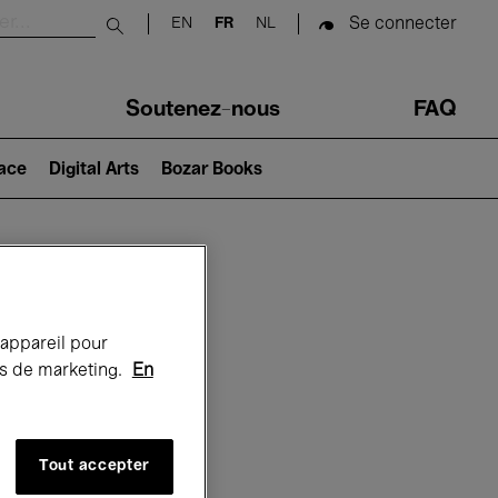
Se connecter
EN
FR
NL
Submit search
Soutenez-nous
FAQ
lace
Digital Arts
Bozar Books
Bozar
 appareil pour
rts de marketing.
En
Tout accepter