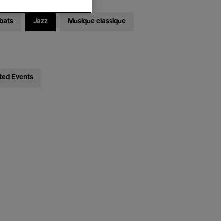
bats
Jazz
Musique classique
ted Events