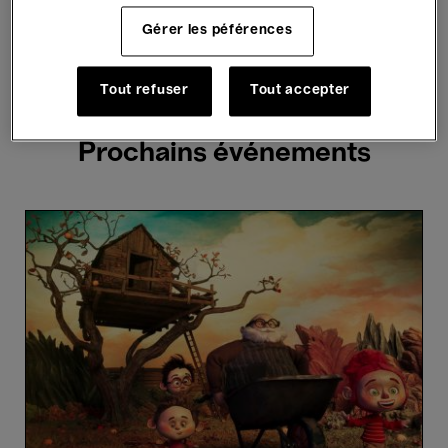
Hosted Events
Gérer les péférences
3 résultats trouvés
Tout refuser
Tout accepter
Prochains événements
Les
Contes
du
Pommier
-
Patrik
Pass
Jr,
Jean-
Claude
Rozec,
David
Súkup