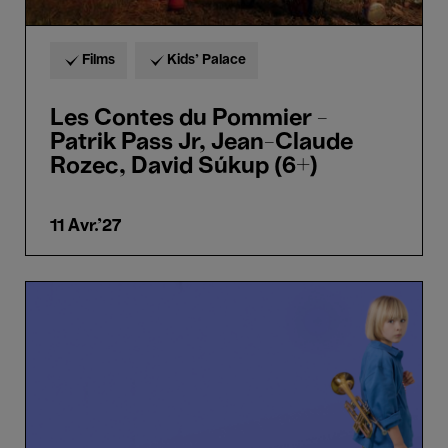
(6+)
Films
Kids’ Palace
Les Contes du Pommier -
Patrik Pass Jr, Jean-Claude
Rozec, David Súkup (6+)
11 Avr.'27
Le
Chef