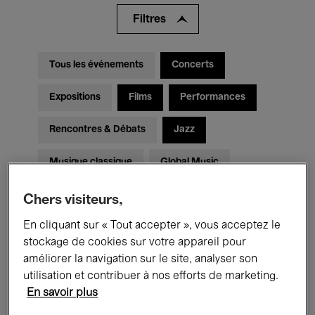
Filtres
Tous les événements
Concerts
Expositions
Films
Performances
Rencontres & Débats
Jazz
Musique classique
Global Music
Musique électronique
Chers visiteurs,
En cliquant sur « Tout accepter », vous acceptez le
stockage de cookies sur votre appareil pour
Pour tous
Kids’ Palace
améliorer la navigation sur le site, analyser son
utilisation et contribuer à nos efforts de marketing.
Enseignement
Visites guidées
En savoir plus