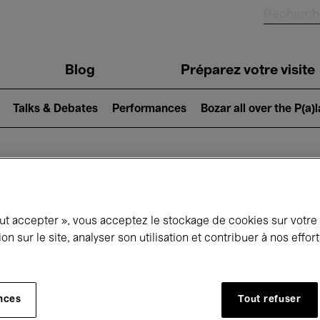
Blog
Préparez votre visite
Talks & Debates
Performances
Bozar all over the P(a)
ui se passe à 
out accepter », vous acceptez le stockage de cookies sur votre
ion sur le site, analyser son utilisation et contribuer à nos effo
jourd'hui
Prochains 7 jours
Avril
nces
Tout refuser
Jeudi 01 - Vendredi 30 Avril 2027