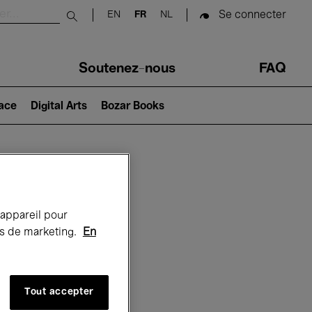
Se connecter
EN
FR
NL
Submit search
Soutenez-nous
FAQ
lace
Digital Arts
Bozar Books
Bozar
 appareil pour
rts de marketing.
En
Tout accepter