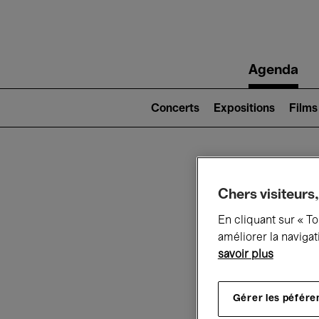
Main
Agenda
navigation
Main
navigation
Concerts
Expositions
Films
(level
2)
Ce q
Chers visiteurs,
En cliquant sur « T
améliorer la navigat
savoir plus
Au
Gérer les péfére