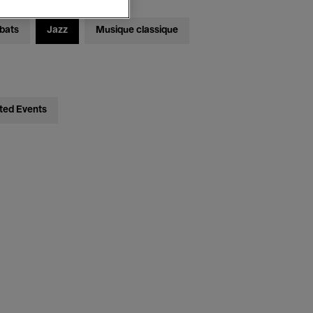
bats
Jazz
Musique classique
ted Events