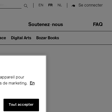
Se connecter
EN
FR
NL
Submit search
Soutenez-nous
FAQ
lace
Digital Arts
Bozar Books
Bozar
 appareil pour
rts de marketing.
En
Tout accepter