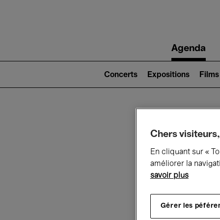
Main
Agenda
navigation
Main
navigation
Concerts
Expositions
Films
(level
2)
Ce q
Chers visiteurs,
En cliquant sur « T
améliorer la navigat
savoir plus
Au
Gérer les péfére