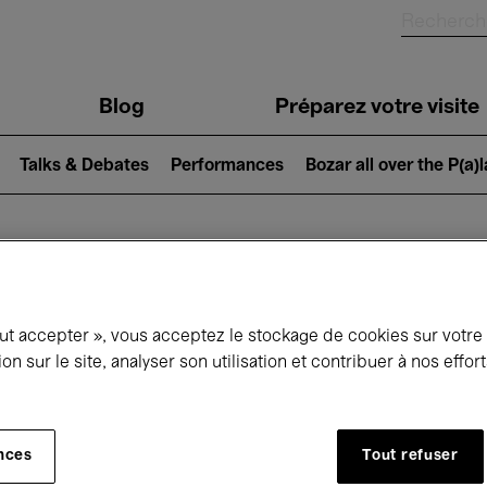
Blog
Préparez votre visite
Talks & Debates
Performances
Bozar all over the P(a)
ui se passe à 
out accepter », vous acceptez le stockage de cookies sur votre
ion sur le site, analyser son utilisation et contribuer à nos effo
jourd'hui
Prochains 7 jours
Avril
nces
Tout refuser
Jeudi 01 - Vendredi 30 Avril 2027