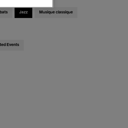
bats
Jazz
Musique classique
ted Events