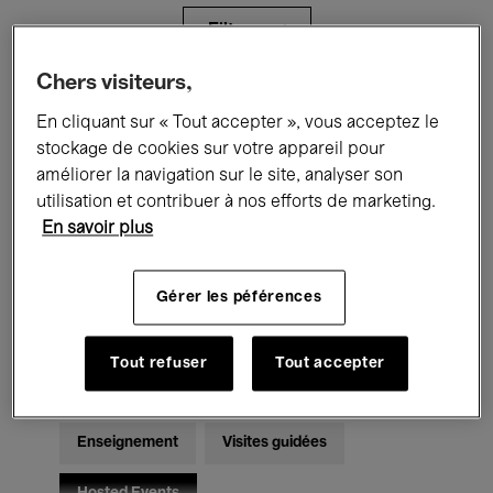
Filtres
Chers visiteurs,
Tous les événements
Concerts
En cliquant sur « Tout accepter », vous acceptez le
stockage de cookies sur votre appareil pour
Expositions
Films
Performances
améliorer la navigation sur le site, analyser son
utilisation et contribuer à nos efforts de marketing.
Rencontres & Débats
Jazz
En savoir plus
Musique classique
Global Music
Gérer les péférences
Musique électronique
Tout refuser
Tout accepter
Pour tous
Kids’ Palace
Enseignement
Visites guidées