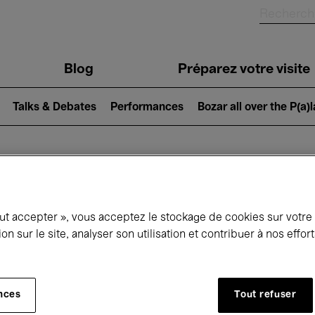
Blog
Préparez votre visite
Talks & Debates
Performances
Bozar all over the P(a)
ui se passe à 
out accepter », vous acceptez le stockage de cookies sur votre
ion sur le site, analyser son utilisation et contribuer à nos effo
jourd'hui
Prochains 7 jours
Avril
nces
Tout refuser
Jeudi 01 - Vendredi 30 Avril 2027