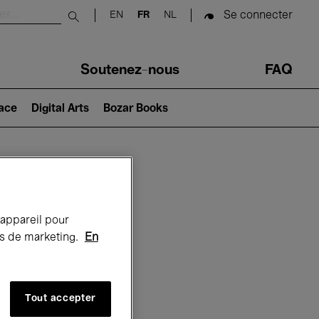
Se connecter
EN
FR
NL
Submit search
Soutenez-nous
FAQ
lace
Digital Arts
Bozar Books
Bozar
 appareil pour
rts de marketing.
En
Tout accepter