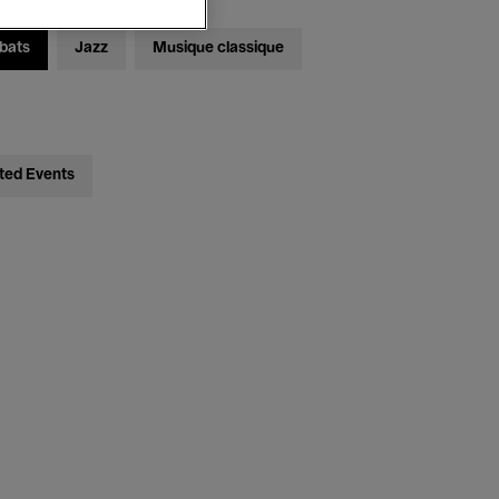
bats
Jazz
Musique classique
ted Events