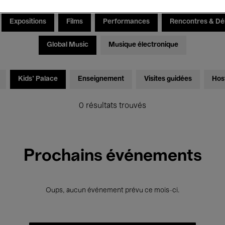
Expositions
Films
Performances
Rencontres & Dé
Global Music
Musique électronique
Kids’ Palace
Enseignement
Visites guidées
Hos
0 résultats trouvés
Prochains événements
Oups, aucun événement prévu ce mois-ci.