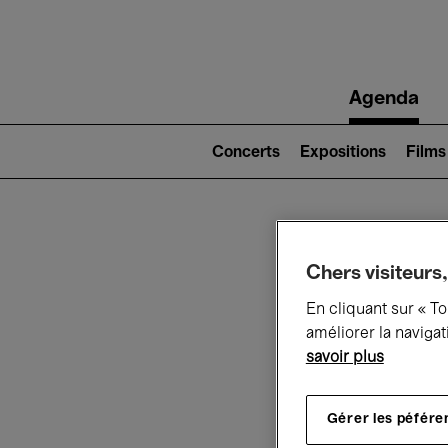
Main
Agenda
navigation
Main
navigation
Concerts
Expositions
Films
(level
2)
Ce q
Chers visiteurs,
En cliquant sur « T
améliorer la navigat
savoir plus
Au
Gérer les péfére