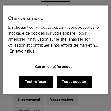
Filtres
Chers visiteurs,
Tous les événements
Concerts
En cliquant sur « Tout accepter », vous acceptez le
stockage de cookies sur votre appareil pour
Expositions
Films
Performances
améliorer la navigation sur le site, analyser son
utilisation et contribuer à nos efforts de marketing.
Rencontres & Débats
Jazz
En savoir plus
Musique classique
Global Music
Gérer les péférences
Musique électronique
Tout refuser
Tout accepter
Pour tous
Kids’ Palace
Enseignement
Visites guidées