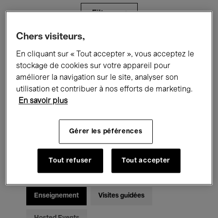
Filtres
Chers visiteurs,
Tous les événements
Concerts
En cliquant sur « Tout accepter », vous acceptez le
stockage de cookies sur votre appareil pour
Expositions
Films
Performances
améliorer la navigation sur le site, analyser son
utilisation et contribuer à nos efforts de marketing.
Rencontres & Débats
Jazz
En savoir plus
Musique classique
Global Music
Gérer les péférences
Musique électronique
Tout refuser
Tout accepter
Pour tous
Kids’ Palace
Enseignement
Visites guidées