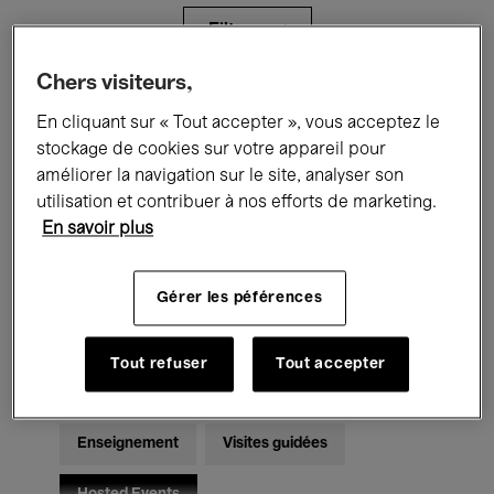
Filtres
Chers visiteurs,
Tous les événements
Concerts
En cliquant sur « Tout accepter », vous acceptez le
stockage de cookies sur votre appareil pour
Expositions
Films
Performances
améliorer la navigation sur le site, analyser son
utilisation et contribuer à nos efforts de marketing.
Rencontres & Débats
Jazz
En savoir plus
Musique classique
Global Music
Gérer les péférences
Musique électronique
Tout refuser
Tout accepter
Pour tous
Kids’ Palace
Enseignement
Visites guidées