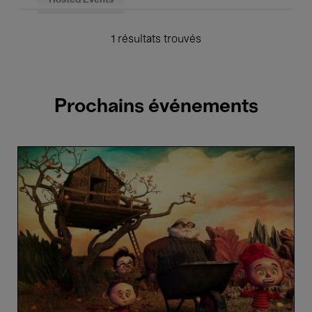
Hosted Events
1 résultats trouvés
Prochains événements
Les
Contes
du
Pommier
-
Patrik
Pass
Jr,
Jean-
Claude
Rozec,
David
Súkup