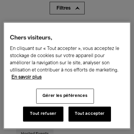
Filtres
Tous les événements
Concerts
Chers visiteurs,
Expositions
Films
Performances
En cliquant sur « Tout accepter », vous acceptez le
Rencontres & Débats
Jazz
stockage de cookies sur votre appareil pour
améliorer la navigation sur le site, analyser son
Musique classique
Global Music
utilisation et contribuer à nos efforts de marketing.
En savoir plus
Musique électronique
Gérer les péférences
Pour tous
Kids’ Palace
Tout refuser
Tout accepter
Enseignement
Visites guidées