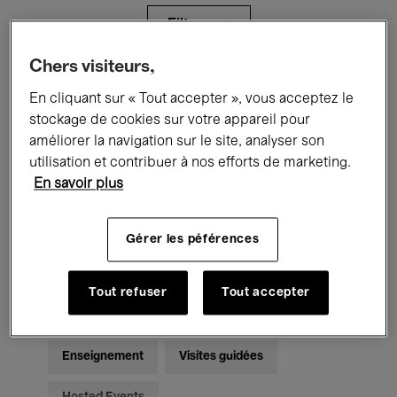
Filtres
Chers visiteurs,
Tous les événements
Concerts
En cliquant sur « Tout accepter », vous acceptez le
stockage de cookies sur votre appareil pour
Expositions
Films
Performances
améliorer la navigation sur le site, analyser son
utilisation et contribuer à nos efforts de marketing.
Rencontres & Débats
Jazz
En savoir plus
Musique classique
Global Music
Gérer les péférences
Musique électronique
Tout refuser
Tout accepter
Pour tous
Kids’ Palace
Enseignement
Visites guidées