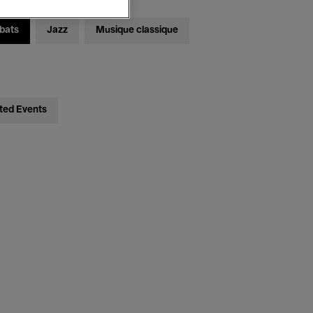
bats
Jazz
Musique classique
ted Events