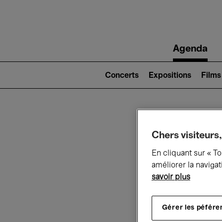
Main
Agenda
navigation
Main
navigation
Concerts
Expositions
Films
(level
2)
Ce q
Chers visiteurs,
En cliquant sur « T
améliorer la navigat
savoir plus
Au
Gérer les péfére