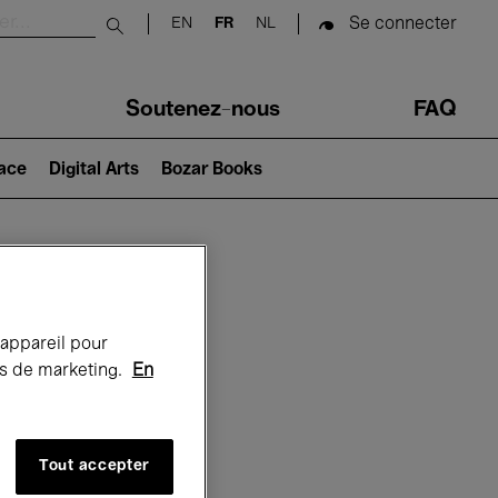
Se connecter
EN
FR
NL
Submit search
Soutenez-nous
FAQ
lace
Digital Arts
Bozar Books
Bozar
 appareil pour
rts de marketing.
En
Tout accepter