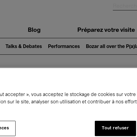
Blog
Préparez votre visite
Talks & Debates
Performances
Bozar all over the P(a)
ui se passe à 
out accepter », vous acceptez le stockage de cookies sur votre
ion sur le site, analyser son utilisation et contribuer à nos effo
jourd'hui
Prochains 7 jours
Avril
nces
Tout refuser
Jeudi 01 - Vendredi 30 Avril 2027