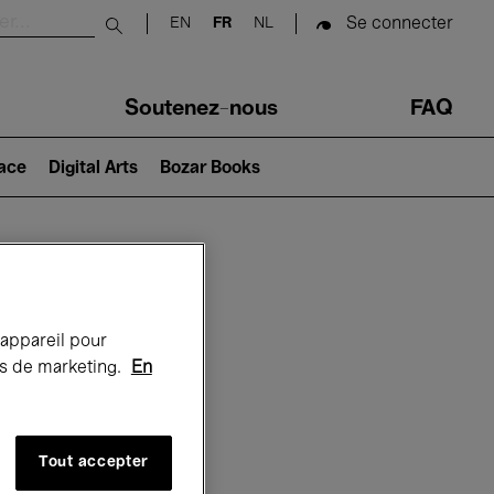
Se connecter
EN
FR
NL
Submit search
Soutenez-nous
FAQ
lace
Digital Arts
Bozar Books
Bozar
 appareil pour
rts de marketing.
En
Tout accepter