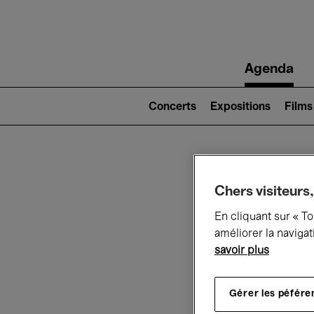
Main
Agenda
navigation
Main
navigation
Concerts
Expositions
Films
(level
2)
Ce q
Chers visiteurs,
En cliquant sur « T
améliorer la navigat
savoir plus
Au
Gérer les péfére