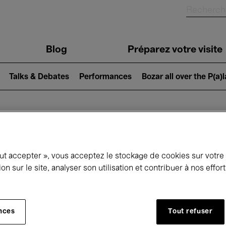
Blog
Préparez votre visite
Talks & Debates
Performances
Bozar all over the P(a)
ui se passe à 
out accepter », vous acceptez le stockage de cookies sur votre
ion sur le site, analyser son utilisation et contribuer à nos effo
jourd'hui
Prochains 7 jours
Avril
nces
Tout refuser
Jeudi 01 - Vendredi 30 Avril 2027