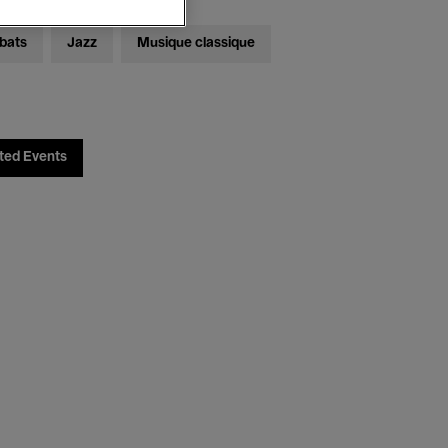
bats
Jazz
Musique classique
ted Events